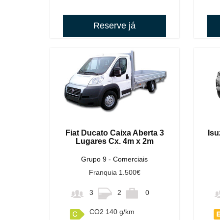
Reserve já
Fiat Ducato Caixa Aberta 3
Isu
Lugares Cx. 4m x 2m
ou similares
Grupo 9 - Comerciais
Franquia 1.500€
3
2
0
CO2 140 g/km