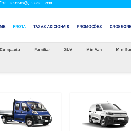
 Email: reservas@grossorent.com
ME
FROTA
TAXAS ADICIONAIS
PROMOÇÕES
GROSSORE
Compacto
Familiar
SUV
MiniVan
MiniBu