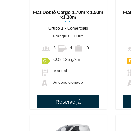
Fiat Dobló Cargo 1.70m x 1.50m
Fia
x1.30m
ou similares
Grupo 1 - Comerciais
Franquia 1.000€
3
4
0
CO2 126 g/km
Manual
Ar condicionado
Reserve já