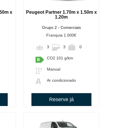
.50m x
Peugeot Partner 1.70m x 1.50m x
1.20m
ou similares
Grupo 2 - Comerciais
Franquia 1.000€
3
3
0
CO2 101 g/km
Manual
Ar condicionado
Reserve já