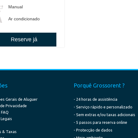
Manual
Ar condicionado
Reserve já
ões
Porquê Grossorent ?
es Gerais de Aluguer
- 24 horas de assistência
a de Privacidade
- Serviço rápido e personalizado
& FAQ
- Sem extras e/ou taxas adicionais
Legais
- 5 passos para reserva online
- Protecção de dados
s & Taxas
- Meio ambiente