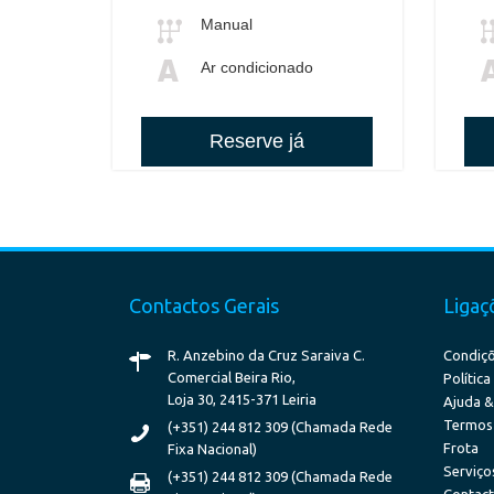
Manual
Ar condicionado
Reserve já
Contactos Gerais
Ligaç
R. Anzebino da Cruz Saraiva C.
Condiçõ
Comercial Beira Rio,
Polític
Loja 30, 2415-371 Leiria
Ajuda 
Termos 
(+351) 244 812 309 (Chamada Rede
Frota
Fixa Nacional)
Serviço
(+351) 244 812 309 (Chamada Rede