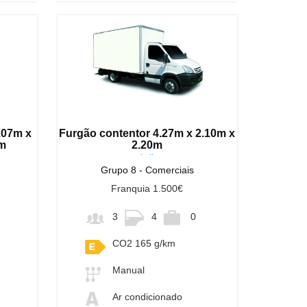
.07m x
Furgão contentor 4.27m x 2.10m x
0m
2.20m
ou similares
Grupo 8 - Comerciais
Franquia 1.500€
3
4
0
CO2 165 g/km
Manual
Ar condicionado