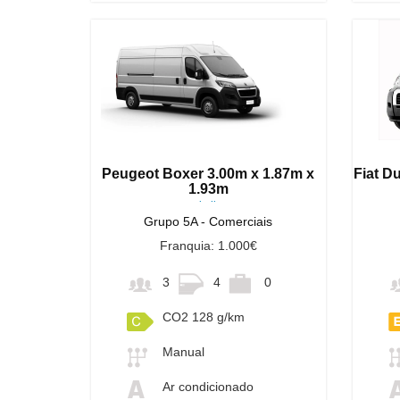
Peugeot Boxer 3.00m x 1.87m x
Fiat D
1.93m
ou similares
Grupo 5A - Comerciais
Franquia: 1.000€
3
4
0
CO2 128 g/km
Manual
Ar condicionado