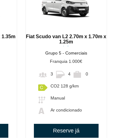
x 1.35m
Fiat Scudo van L2 2.70m x 1.70m x
1.25m
ou similares
Grupo 5 - Comerciais
Franquia 1.000€
3
4
0
CO2 128 g/km
Manual
Ar condicionado
Reserve já