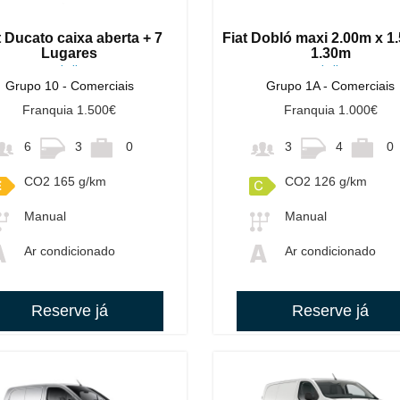
t Ducato caixa aberta + 7
Fiat Dobló maxi 2.00m x 1
Lugares
1.30m
ou similares
ou similares
Grupo 10 - Comerciais
Grupo 1A - Comerciais
Franquia 1.500€
Franquia 1.000€
6
3
0
3
4
0
CO2 165 g/km
CO2 126 g/km
Manual
Manual
Ar condicionado
Ar condicionado
Reserve já
Reserve já