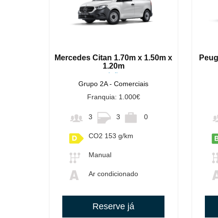
Mercedes Citan 1.70m x 1.50m x
Peug
1.20m
ou similares
Grupo 2A - Comerciais
Franquia: 1.000€
3
3
0
CO2 153 g/km
Manual
Ar condicionado
Reserve já