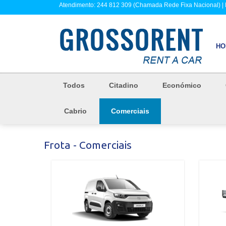
Atendimento: 244 812 309 (Chamada Rede Fixa Nacional) |
HO
Todos
Citadino
Económico
Cabrio
Comerciais
Frota - Comerciais