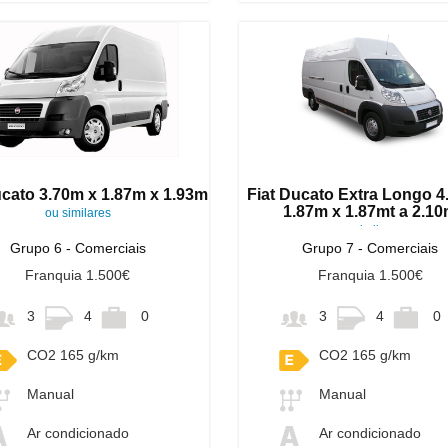
ucato 3.70m x 1.87m x 1.93m
Fiat Ducato Extra Longo 4
1.87m x 1.87mt a 2.1
ou similares
ou similares
Grupo 6 - Comerciais
Grupo 7 - Comerciais
Franquia 1.500€
Franquia 1.500€
3
4
0
3
4
0
CO2 165 g/km
CO2 165 g/km
Manual
Manual
Ar condicionado
Ar condicionado